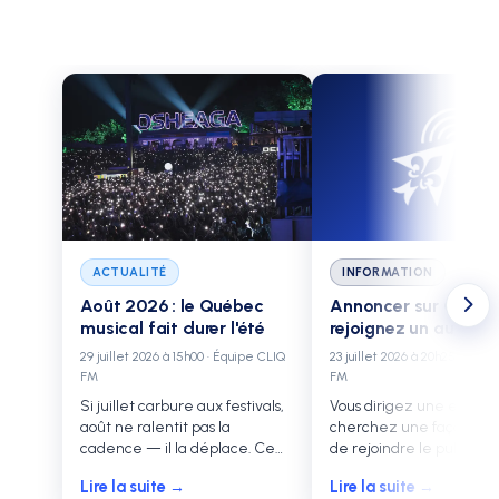
ACTUALITÉ
INFORMATION
Août 2026 : le Québec
Annoncer sur CLIQ F
musical fait durer l'été
rejoignez un auditoir
de sa culture
29 juillet 2026 à 15h00 · Équipe CLIQ
23 juillet 2026 à 20h25 · Équi
FM
FM
Si juillet carbure aux festivals,
Vous dirigez une entrepr
août ne ralentit pas la
cherchez une façon orig
cadence — il la déplace. Ce
de rejoindre le public
mois-ci, une bonne partie de
québécois ? La publicité 
Août 2026 : le Québec musical fait dure
Annoncer
Lire la suite →
Lire la suite →
l'action se concentre sur l'île
CLIQ FM offre quelque 