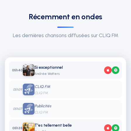
Récemment en ondes
Les dernières chansons diffusées sur CLIQ FM
Si exceptionnel
05h40
Andrée Watters
CLIQ FM
05h39
CLIQ FM
Publicités
05h37
CLIQ FM
T'es tellement belle
05h35